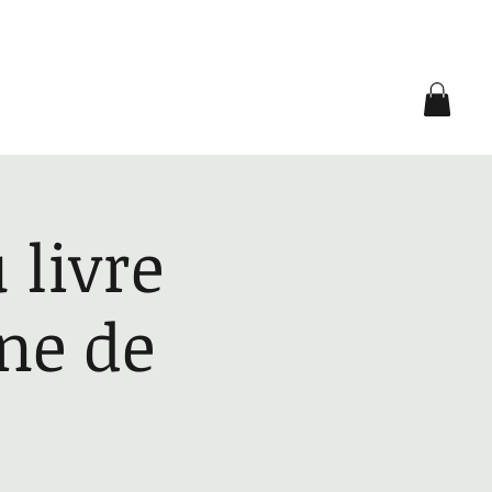
Contact
 livre
gne de