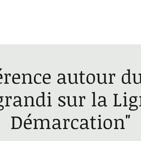
Gilles Platret
À propos
Livres
Événements
rence autour du
 grandi sur la Li
Démarcation"