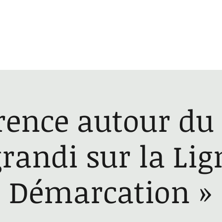
Gilles Platret
À propos
Livres
Événements
ence autour du 
grandi sur la Li
Démarcation »