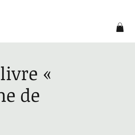
Contact
livre «
gne de