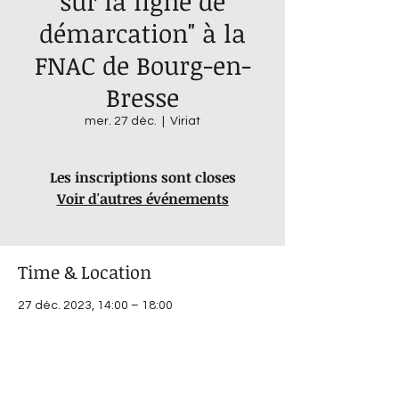
sur la ligne de
démarcation" à la
FNAC de Bourg-en-
Bresse
mer. 27 déc.
  |  
Viriat
Les inscriptions sont closes
Voir d'autres événements
Time & Location
27 déc. 2023, 14:00 – 18:00
Viriat, Zone Commerciale la Neuve, 702
Rue de la Source, 01440 Viriat, France